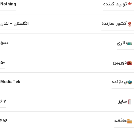
تولید کننده
Nothing
کشور سازنده
انگلستان – لندن
باتری
5000
دوربین
50
پردازنده
MediaTek
سایز
6.7
حافظه
256