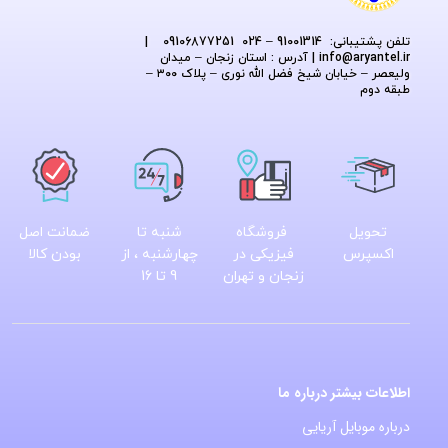
تلفن پشتیبانی: 91001314 – 024 09106877251
|
@aryantel.ir
info
| آدرس : استان زنجان – میدان
ولیعصر – خیابان شیخ فضل الله نوری – پلاک ۳۰۰ –
طبقه دوم
تحویل
فروشگاه
شنبه تا
ضمانت اصل
اکسپرس
فیزیکی در
چهارشنبه ، از
بودن کالا
زنجان و تهران
9 تا 16
اطلاعات بیشتر درباره ما
درباره موبایل آریایی