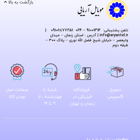
بازگشت به بالا
تلفن پشتیبانی: 91001314 – 024 09106877251
|
@aryantel.ir
info
| آدرس : استان زنجان – میدان
ولیعصر – خیابان شیخ فضل الله نوری – پلاک ۳۰۰ –
طبقه دوم
تحویل
فروشگاه
شنبه تا
ضمانت اصل
اکسپرس
فیزیکی در
چهارشنبه ، از
بودن کالا
زنجان و تهران
9 تا 16