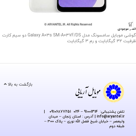
اتمام موجودی
گوشی موبایل سامسونگ مدل Galaxy A03s SM-A037F/DS دو سیم کارت
ظرفیت 32 گیگابایت و رم 3 گیگابایت
بازگشت به بالا
تلفن پشتیبانی: 91001314 – 024 09106877251
|
@aryantel.ir
info
| آدرس : استان زنجان – میدان
ولیعصر – خیابان شیخ فضل الله نوری – پلاک ۳۰۰ –
طبقه دوم