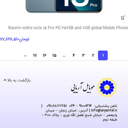
Xiaomi redmi note 15 Pro 4G 256GB and 8GB global Mobile Phone
تومان
77,868,510
→
17
16
15
…
4
3
2
1
بازگشت به بالا
تلفن پشتیبانی: 91001314 – 024 09106877251
|
@aryantel.ir
info
| آدرس : استان زنجان – میدان
ولیعصر – خیابان شیخ فضل الله نوری – پلاک ۳۰۰ –
طبقه دوم