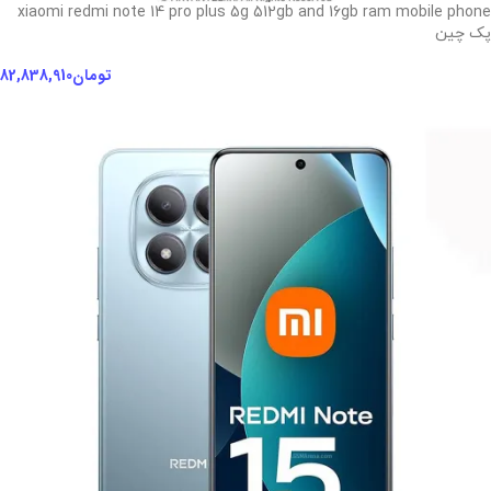
xiaomi redmi note 14 pro plus 5g 512gb and 16gb ram mobile phone
پک چین
تومان
82,838,910