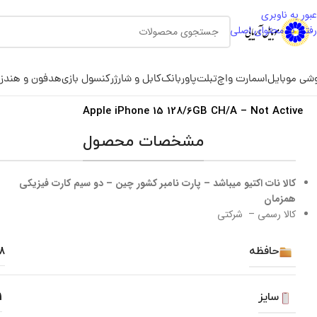
عبور به ناوبری
رفتن به محتوای اصلی
شی موبایل
اسمارت واچ
تبلت
پاوربانک
کابل و شارژر
کنسول بازی
هدفون و هندز
Apple iPhone 15 128/6GB CH/A – Not Active
مشخصات محصول
کالا نات اکتیو میباشد – پارت نامبر کشور چین – دو سیم کارت فیزیکی
همزمان
کالا رسمی – شرکتی
حافظه
28
سایز
1