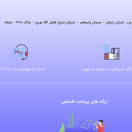
| آدرس : استان زنجان – میدان ولیعصر – خیابان شیخ فضل الله نوری – پلاک ۳۰۰ – طبقه
اه فیزیکی در زنجان و تهران
شنبه تا چهارشنبه ، از 9 تا 16
درگاه های پرداخت اقساطی