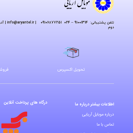
تلفن پشتیبانی: 91001314 – 024 09106877251
| info
@aryantel.ir
دوم
تحویل اکسپرس
فروشگ
درگاه های پرداخت آنلاین
اطلاعات بیشتر درباره ما
درباره موبایل آریایی
تماس با ما