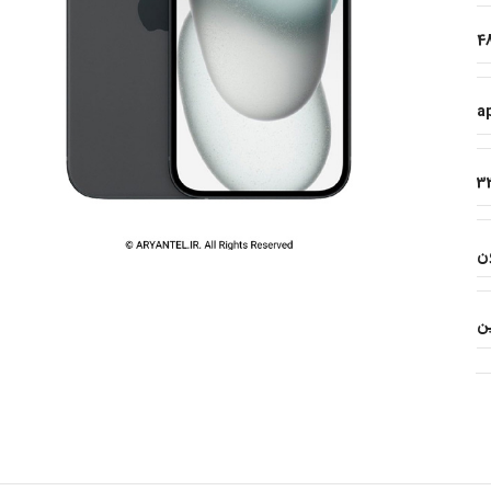
4
a
3
ن
ن