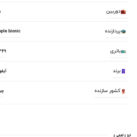
دوربین
8
پردازنده
pple bionic
باتری
349
برند
آیفو
کشور سازنده
چی
بررسی