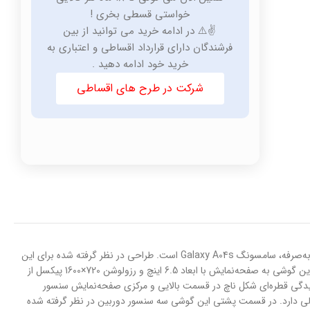
خواستی قسطی بخری !
✌️⚠️ در ادامه خرید می توانید از بین
فرشندگان دارای قرارداد اقساطی و اعتباری به
خرید خود ادامه دهید .
شرکت در طرح های اقساطی
بدون شک گوشی‌های هوشمند سری A سامسونگ در بین رقبا توانسته‌اند عملکرد بسیار خوبی را به‌نمایش بگذارند. یکی از این گوشی‌های با‌کیفیت و البته مقرون به‌صرفه، سامسونگ Galaxy A04s است. طراحی در نظر گرفته شده برای این
گوشی، طراحی آشنایی است که پیش از این هم سامسونگ از آن در گوشی‌های هوشمند خود استفاده کرده بود که البته بسیار کاربر پسند است. در نمای رو‌به‌رویی این گوشی به صفحه‌نمایش با ابعاد 6.5 اینچ و رزولوشن 720×1600 پیکسل از
زرسانی 90 هرتز و حداکثر روشنایی 400 نیت (شمع در متر مربع) اشاره کنیم. بریدگی قطره‌ای شکل ناچ در قسمت بالایی و مرکزی صفحه‌نمایش سنسور
ملا قابل قبولی دارد. در قسمت پشتی این گوشی سه سنسور دوربین در نظر گرفته شده