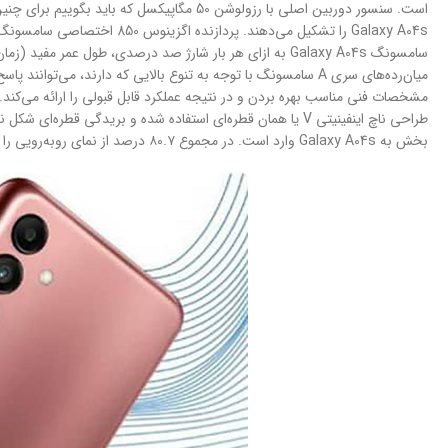
سامسونگ Galaxy A04s به ازای هر بار شارژ صد درصدی، طول عمر مفید (زمان آماده به‌کار) دو روز را در شرایط استفاده معمولی ارائه کند.
مشخصات فنی مناسب بهره بردن و در نتیجه عملکرد قابل قبولی را ارائه می‌کند. ط
طراحی ناچ اینفینیتی V یا همان قطره‌ای استفاده شده و بری
بخش به Galaxy A04s وارد است. در مجموع ۸۰.۷ درصد از نمای ‌رو‌به‌رویی را صفحه‌نمایش به خودش اختصاص داده که اگر حاشیه‌های کمتری در نظر گرفته می‌شد، با صفحه‌نمایش یکدست‌تری روبه‌روی بودیم.