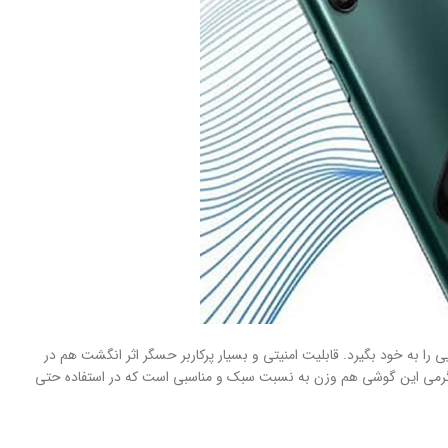
ای دروبین نیست و همین امر سبب شده تا سامسونگ Galaxy A04s ظاهری پرچمدار و رده بالایی را به خود بگیرد. قابلیت امنیتی و بسیار پرکاربر حسگر اثر انگشت هم در
کناری و روی دکمه پاور قرار گرفته که نه‌تنها دسترسی راحتی با یک دست دارد، بلکه توانایی رارئه عملکرد سریعی در قفل‌گشایی صفحه‌نمایش دارد. وزن ۱۹۵ گرمی این گوشی هم وزن به نسبت سبک و مناسبی است که در استفاده حتی