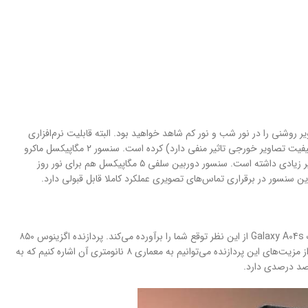
وشنی را در نور شب و نور کم شاهد خواهید بود. البته قابلیت نرم‌افزاری
عکاسی حالت شب یا همان night mode هم کمک شایانی به هرچه‌ کمتر شدن نویز‌های موجود در نور شب (نور‌های مصنوعی مثل نور چراغ که پراکندگی نور در کیفیت تصاویر خورجی تاثیر منفی دارد) کرده است. سنسور ۲ مگاپیکسل ماکرو
هم برای ثبت تصاویر از فاصله نزدیک در نظر گرفته شده و سنسور ۲ مگاپیکسل ماکرو هم در کیفیت تصاویر ثبت شده حالت پرتره توسط سنسور دوربین اصلی، تاثیر زیادی داشته است. سنسور دوربین سلفی ۵ مگاپیکسل هم برای نور روز
ین سنسور در برقراری تماس‌های تصویری عملکرد کاملا قابل قبولی دارد.
از یک گوشی میان‌رده در این بازه قیمتی توقع داریم که در اجرای فعالیت‌های روزمره و نرم‌افزار‌های کاربردی، عملکرد خوبی داشته باشد و باید بگوییم که سامسونگ Galaxy A04s از این نظر توقع شما را بر‌آورده می‌کند. پردازنده اگزینوس ۸۵۰
اختصاص سامسونگ با معماری ۸ نانومتری این گوشی را همراهی می‌کند. پردازنده‌ای که در بهترین حالت ممکن، توانایی ارائه فرکانس کاری ۲.۰ گیگاهرتز را دارد. از مزیت‌های این پردازنده می‌توانیم به معماری ۸ نانومتری آن اشاره کنیم که به