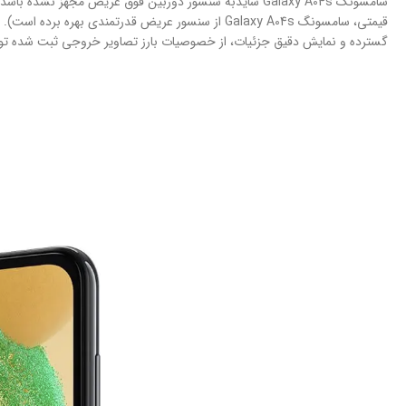
سامسونگ Galaxy A04s شایدبه سنسور دوربین فوق عریض مج
گسترده و نمایش دقیق جزئیات، از خصوصیات بارز تصاویر خروجی ثبت شده ت