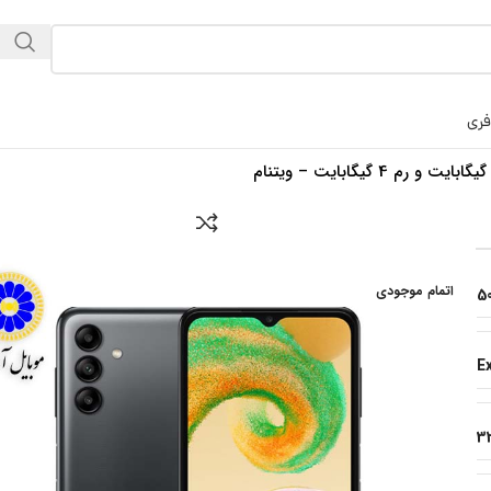
فری
اتمام موجودی
5
E
3