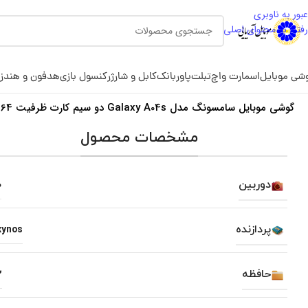
عبور به ناوبری
رفتن به محتوای اصلی
شی موبایل
اسمارت واچ
تبلت
پاوربانک
کابل و شارژر
کنسول بازی
هدفون و هندز
گوشی موبایل سامسونگ مدل Galaxy A04s دو سیم کارت ظرفیت 64 گیگابایت و رم 4 گیگابایت – ویتنام
مشخصات محصول
دوربین
0
پردازنده
xynos
حافظه
2