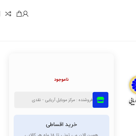
ناموجود
فروشنده : مرکز موبایل آریایی - نقدی
خرید اقساطی
همین الان می تونی تا 18 ماه هر کالایی