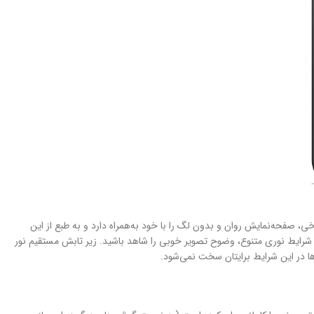
ز شدن آن با گوشی‌های هوشمند در این بازه قیمتی شده، توانایی ارائه نرخ بروزرسانی ۹۰ هرتز است. چنین نرخی، صفحه‌نمایش روان و بدون لگ را با خود به‌همراه دارد و به طبع از این
ی به نسبت صفحات‌نمایش با نرخ بروزرسانی ۶۰ هرتز دارد. حداکثر روشنایی ۴۰۰ نیت (nits) هم سبب شده تا در شرایط نوری متنوع، وضوح تصویر خوبی را شاهد باشید. زیر تابش مستقیم نور
‌ها در این شرایط برایتان سخت نمی‌شود.