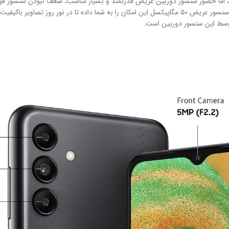
هز نشده باشد، اما حضور سنسور دوربین عریض قدرتمند و بسیار مناسب، ضعف نبودن سنسو
قیمتی، سامسونگ Galaxy A04s از سنسور عریض قدرتمندی بهره برده است). سنسور عریض ۵۰ مگاپیکسل این امکان ر
وسط این سنسور دوربین است.