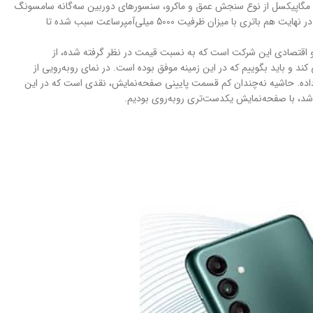
است. سنسور دوربین اصلی با رزولوشن 50 مگاپیکسل که باید بگوییم برای چنین گوشی مقرون به‌صرفه‌ای سنسور قدرتمندی به حساب می‌آید در کنار دو سنسور 2 مگاپیکسل از نوع سنجش عمق و ماکرو، سنسور‌های دوربین سه‌گانه سامسونگ
Galaxy A04s را تشکیل می‌دهند. پردازنده اگزینوس 850 اختصاصی سامسونگ هم برای اجرای بازی‌های محبوب و نرم‌افزار‌های کاربردی، عملکرد قابل قبولی دارد. در نهایت هم باتری با میزان ظرفیت 5000 میلی‌آمپر‌ساعت سبب شده تا
ی‌توانند پاسخ‌گوی سلایق مختلف باشند. سامسونگ Galaxy A04s یکی از گوشی‌های میان‌رده و اقتصادی این شرکت است که به نسبت قیمت در نظر گرفته شده، از
د و باید بگوییم که در این زمینه موفق بوده است. در نمای رو‌به‌رویی از
ود جای داده. حاشیه نه‌چندان کم قسمت پایینی صفحه‌نمایش، نقدی است که در این