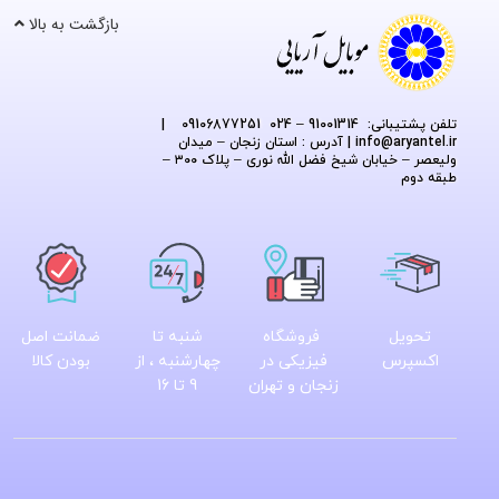
بازگشت به بالا
تلفن پشتیبانی: 91001314 – 024 09106877251
|
@aryantel.ir
info
| آدرس : استان زنجان – میدان
ولیعصر – خیابان شیخ فضل الله نوری – پلاک ۳۰۰ –
طبقه دوم
تحویل
فروشگاه
شنبه تا
ضمانت اصل
اکسپرس
فیزیکی در
چهارشنبه ، از
بودن کالا
زنجان و تهران
9 تا 16