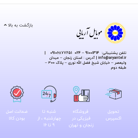
بازگشت به بالا
تلفن پشتیبانی: 91001314 – 024 09106877251
|
@aryantel.ir
info
| آدرس : استان زنجان – میدان
ولیعصر – خیابان شیخ فضل الله نوری – پلاک ۳۰۰ –
طبقه دوم
تحویل
فروشگاه
شنبه تا
ضمانت اصل
اکسپرس
فیزیکی در
چهارشنبه ، از
بودن کالا
زنجان و تهران
9 تا 16