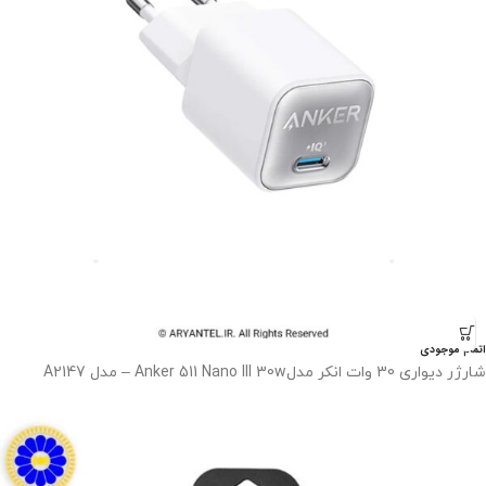
اتمام موجودی
شارژر دیواری 30 وات انکر مدلAnker 511 Nano III 30w – مدل A2147