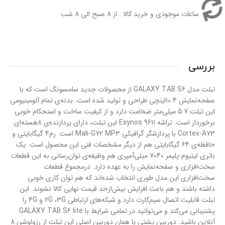
ساعات موجودی و خرید کالا : از 8 صبح الی 8 شب
بررسی
تبلت مدل GALAXY TAB S6 از محصولات جدید سامسونگ است که با
صفحه‌نمایش 10.4اینچی طراحی و تولید شده است. بدنه‌ی تمام آلومبنیومی
این تبلت 5.7 میلی‌متر ضخامت دارد و از کیفیت ساخت و استحکام خوبی
برخوردار است. تراشه Exynos 9611 این تبلت، دارای پردازنده‌ی 8هسته‌ای
Cortex-A73 با پردازشگر گرافیکی Mali-G72 MP3 است. رم4 گیگابایتی و
حافظه‌ی 64 گیگابایتی هم از دیگر مشخصات فنی این محصول است. یک
باتری لیتیوم‌-پلیمر 7040 میلی‌آمپری هم وظیفه‌ی توان‌رسانی به این قطعات
سخت‌افزاری و صفحه‌نمایش را به‌ عهده دارد. درمجموع قطعات
سخت‌افزاری این مدل طوری انتخاب شده‌اند که هم توان کاری خوبی
داشته باشند و هم باعث افزایش بیش‌ازحد قیمت نهایی کالا نشوند. این
تبلت قابلیت اتصال سیم‌کارت‌ دارد و شبکه‌های ارتباطی 2G ،3G و 4G را
پشتیبانی می‌کند و می‌توانید در تمامی شرایط با GALAXY TAB S6 lite
آنلاین باشید. دوربین پشتی یا همان دوربین اصلی این تبلت از رزولوشن 8