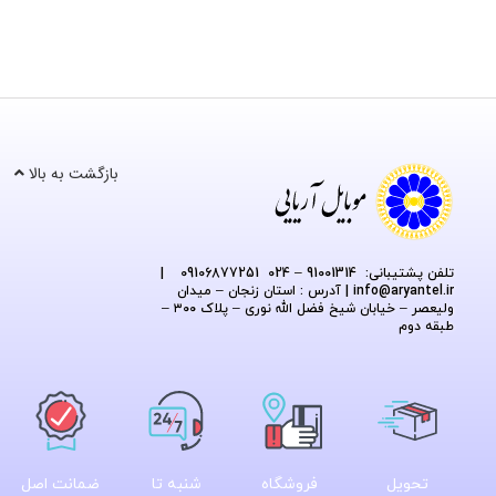
بازگشت به بالا
تلفن پشتیبانی: 91001314 – 024 09106877251
|
@aryantel.ir
info
| آدرس : استان زنجان – میدان
ولیعصر – خیابان شیخ فضل الله نوری – پلاک ۳۰۰ –
طبقه دوم
تحویل
فروشگاه
شنبه تا
ضمانت اصل