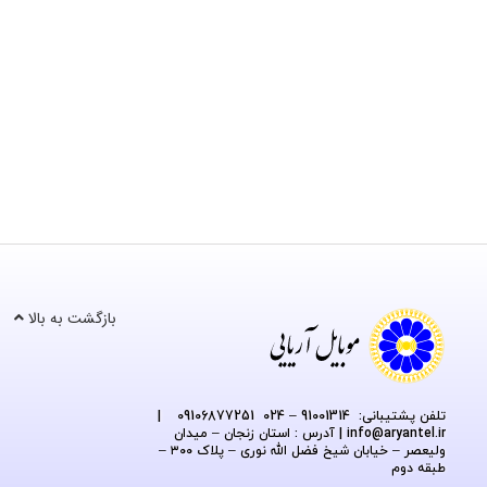
بازگشت به بالا
تلفن پشتیبانی: 91001314 – 024 09106877251
|
@aryantel.ir
info
| آدرس : استان زنجان – میدان
ولیعصر – خیابان شیخ فضل الله نوری – پلاک ۳۰۰ –
طبقه دوم