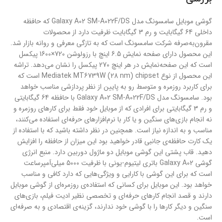
گوشی موبایل سامسونگ مدل Galaxy A02 SM-A022F/DS که حافظه
داخلی 64 گیگابایت و رم 3 گیگابایت ظرفیت دارد از محصولات
مقرون‌به‌صرفه شرکت سامسونگ است که به تازگی معرفی و روانه بازار شد.
این محصول دارای صفحه نمایش 6.5 اینچ با رزولوشن 720×1600 پیکسل
است که این صفحه‌نمایش در هر اینچ 270 پیکسل را نشان می‌دهد. تراشه
این محصول از نوع Mediatek MT6739W (28 nm) chipset است که
برای کاربرد روزمره و متوسط رو به پایین از نظر پردازشی مناسب خواهد
بود. سامسونگ مدل Galaxy A02 SM-A022F/DS با حافظه 64 گیگابایتی
و رم 3 گیگابایتی برای افرادی که از موبایل خود فقط برای کارهای روزمره و
نه انجام بازی‌های سنگین و یا کار با نرم‌افزارهای حرفه‌ای استفاده می‌کنند،
مناسب و به اندازه نیاز است. همچنین در نظر داشته باشید که با استفاده از
یک کارت حافظه‌ی جانبی قادر خواهید بود این میزان از حافظه را افزایش
دهید. قاب پشتی این گوشی موبایل دو ماژول دوربین دارد. منبع انرژی
گوشی Galaxy A02 باتری لیتیوم-یونی با ظرفیت 5000 میلی‌آمپرساعت
است که برای این گوشی با کارایی و ویژگی‌هایی که دارد کافی و مناسب
خواهد بود. این موبایل برای کسانی که استفاده‌ی روزمره‌ای از گوشی موبایل
دارند و قصد انجام کارهای حرفه‌ای و تخصصی نظیر ادیت فیلم، بازی‌های
سنگین و دیگر کارها را با گوشی خود ندارند، گزینه‌ی اقتصادی و به صرفه‌ای
است.