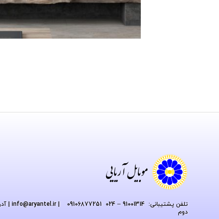
تلفن پشتیبانی: 91001314 – 024 09106877251
| info
@aryantel.ir
دوم