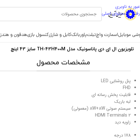
عبور به ناوبری
رفتن به محتوای اصلی
شی موبایل
اسمارت واچ
تبلت
پاوربانک
کابل و شارژر
کنسول بازی
هدفون و هندز
تلویزیون ال ای دی پاناسونیک مدل TH-43H400M سایز 43 اینچ
مشخصات محصول
پنل روشنایی LED
FHD
قابلیت پخش رسانه ای
لبه باریک
سیستم صوتی 8W+8W (معمولی)
2 HDMI Terminals
زاویه دید
178 درجه