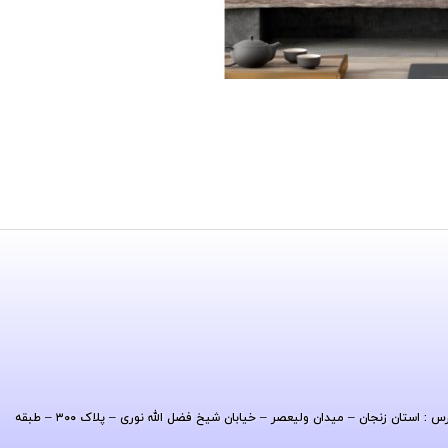
| آدرس : استان زنجان – میدان ولیعصر – خیابان شیخ فضل الله نوری – پلاک ۳۰۰ – طبقه