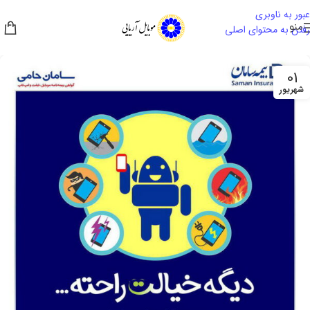
عبور به ناوبری
منو
رفتن به محتوای اصلی
01
شهریور