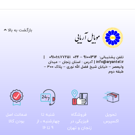
بازگشت به بالا
تلفن پشتیبانی: 91001314 – 024 09106877251
|
@aryantel.ir
info
| آدرس : استان زنجان – میدان
ولیعصر – خیابان شیخ فضل الله نوری – پلاک ۳۰۰ –
طبقه دوم
تحویل
فروشگاه
شنبه تا
ضمانت اصل
اکسپرس
فیزیکی در
چهارشنبه ، از
بودن کالا
زنجان و تهران
9 تا 16