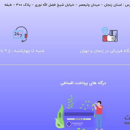
| آدرس : استان زنجان – میدان ولیعصر – خیابان شیخ فضل الله نوری – پلاک ۳۰۰ – طبقه
اه فیزیکی در زنجان و تهران
شنبه تا چهارشنبه ، از 9 تا 16
درگاه های پرداخت اقساطی