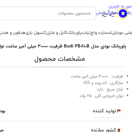
عبور به ناوبری
رفتن به محتوای اصلی
شی موبایل
اسمارت واچ
تبلت
پاوربانک
کابل و شارژر
کنسول بازی
هدفون و هندز
پاوربانک بودی مدل Budi PB810B ظرفیت 30000 میلی آمپر ساعت توان 65 وات
مشخصات محصول
ظرفیت : 30000 میلی آمپر ساعت
سازگاری : اندروید و iOS
شارژ سریع : دارد
توان خروجی کلی : ۶۵ وات
تولید کننده
بود
کشور سازنده
چی