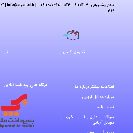
تلفن پشتیبانی: 91001314 – 024 09106877251
| info
@aryantel.ir
دوم
تحویل اکسپرس
فروشگ
درگاه های پرداخت آنلاین
اطلاعات بیشتر درباره ما
درباره موبایل آریایی
تماس با ما
سوالات متداول و قوانین خرید از
موبایل آریایی
نمایندگان فروش