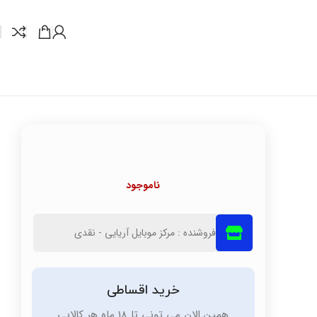
ناموجود
فروشنده : مرکز موبایل آریایی - نقدی
خرید اقساطی
همین الان می تونی تا 18 ماه هر کالایی