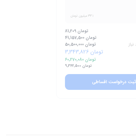
33.1 میلیون تومان
81,209 تومان
41,157,500 تومان
نیاز
50,500,000 تومان
3,343,826 تومان
60,270,080 تومان
9,342,500 تومان
ثبت درخواست اقساطی