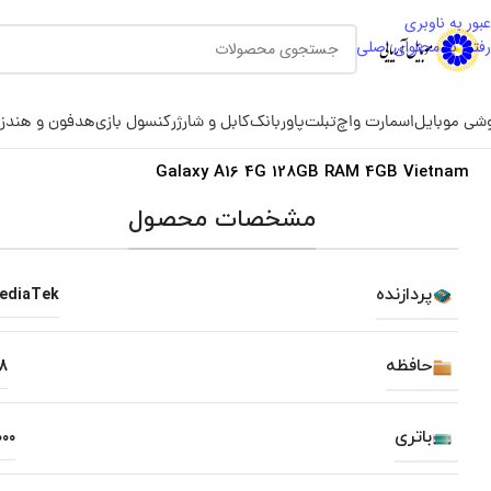
عبور به ناوبری
رفتن به محتوای اصلی
شی موبایل
اسمارت واچ
تبلت
پاوربانک
کابل و شارژر
کنسول بازی
هدفون و هندز
Galaxy A16 4G 128GB RAM 4GB Vietnam
مشخصات محصول
پردازنده
ediaTek
حافظه
28
باتری
000