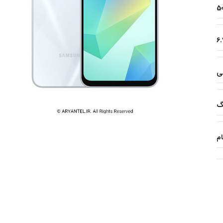
5
6.
گ
ام