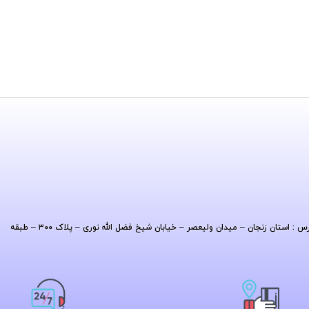
| آدرس : استان زنجان – میدان ولیعصر – خیابان شیخ فضل الله نوری – پلاک ۳۰۰ – طبقه