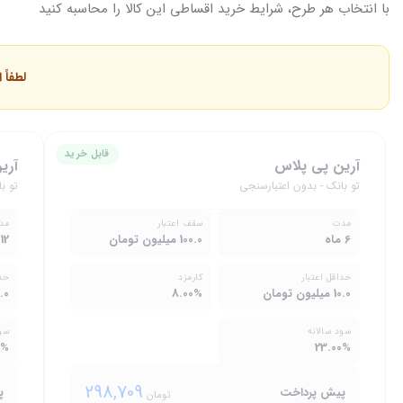
با انتخاب هر طرح، شرایط خرید اقساطی این کالا را محاسبه کنید
لطفاً
قابل خرید
آرین پی پلاس
آری
تو بانک - بدون اعتبارسنجی
تو ب
مدت
سقف اعتبار
مد
6 ماه
100.0 میلیون تومان
12 ماه
حداقل اعتبار
کارمزد
حدا
10.0 میلیون تومان
8.00%
10.0 میلی
سود سالانه
سود
0%
23.00%
298,709
پیش پرداخت
پ
تومان