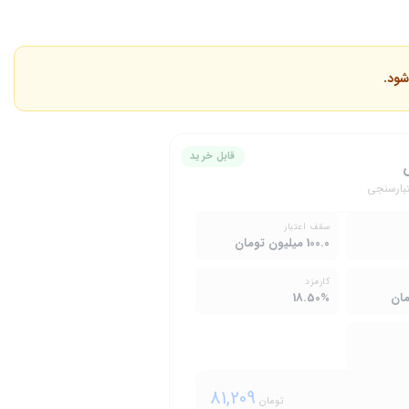
شود.
قابل خرید
تبارسنجی
سقف اعتبار
100.0 میلیون تومان
کارمزد
18.50%
81,209
تومان