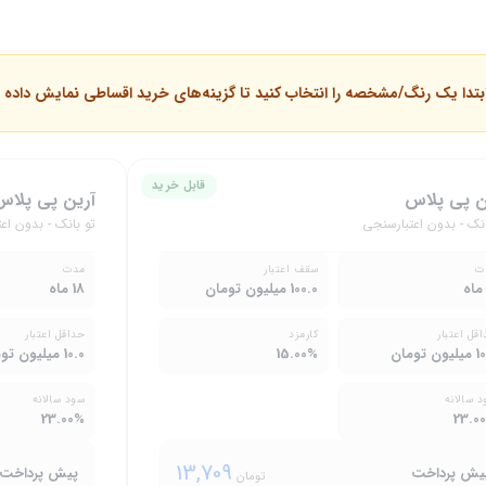
 ابتدا یک رنگ/مشخصه را انتخاب کنید تا گزینه‌های خرید اقساطی نمایش داده 
قابل خرید
ن پی پلاس
آرین پی پلاس
انک - بدون اعتبارسنجی
تو بانک - بدون اع
ت
سقف اعتبار
مدت
100.0 میلیون تومان
18 ماه
قل اعتبار
کارمزد
حداقل اعتبار
ون تومان
15.00%
10.0 میلیون تومان
 سالانه
سود سالانه
23.00%
23.0
13,709
یش پرداخت
پیش پرداخت
تومان