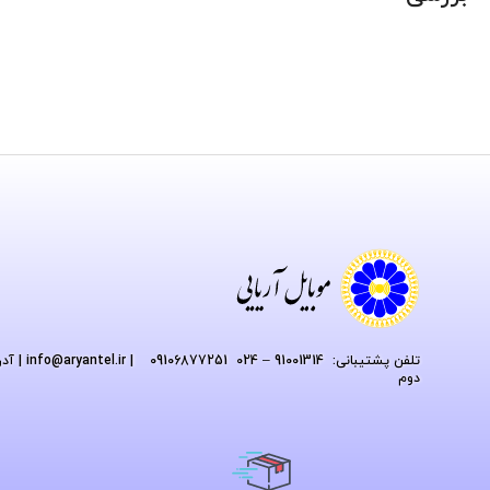
تلفن پشتیبانی: 91001314 – 024 09106877251
| info
@aryantel.ir
دوم