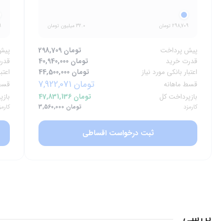
298,709 تومان
32.0 میلیون تومان
9
پیش پرداخت
298,709 تومان
پیش
قدرت خرید
40,940,000 تومان
قدر
اعتبار بانکی مورد نیاز
44,500,000 تومان
اعتب
7,922,071 تومان
قسط ماهانه
قسط
بازپرداخت کل
47,831,136 تومان
بازپ
کارمزد
3,560,000 تومان
کارمز
ثبت درخواست اقساطی
بررسی