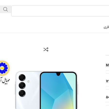
فری
M
1
5