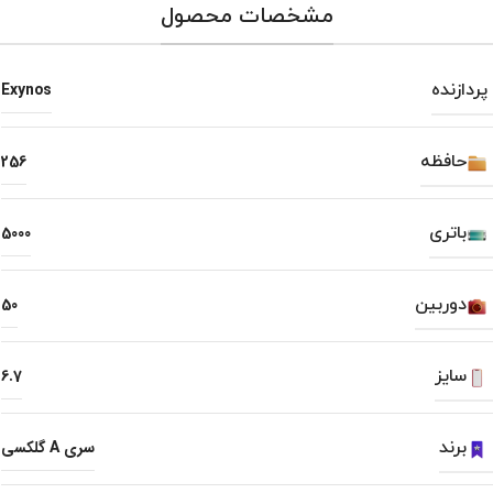
مشخصات محصول
پردازنده
Exynos
حافظه
256
باتری
5000
دوربین
50
سایز
6.7
برند
سری A گلکسی