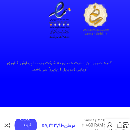
کلیه حقوق این سایت متعلق به شرکت ویستا پردازش فناوری
آریایی (موبایل آریایی) می‌باشد.
انتخاب
Galaxy A26 5G
تومان
57,223,910
گزینه
128GB RAM 6GB