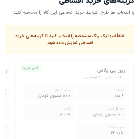
گزینه‌های خرید اقساطی
با انتخاب هر طرح، شرایط خرید اقساطی این کالا را محاسبه کنید
لطفاً ابتدا یک رنگ/مشخصه را انتخاب کنید تا گزینه‌های خرید
اقساطی نمایش داده شود.
قابل خرید
آرین پی پلاس
آرین
تو بانک - بدون اعتبارسنجی
تو بان
مدت
سقف اعتبار
مدت
6 ماه
100.0 میلیون تومان
12 ماه
حداقل اعتبار
کارمزد
حداق
10.0 میلیون تومان
8.00%
10.0 میلیون تومان
سود سالانه
سود 
00%
23.00%