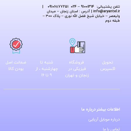
تلفن پشتیبانی: 91001314 – 024 09106877251
|
@aryantel.ir
info
| آدرس : استان زنجان – میدان
ولیعصر – خیابان شیخ فضل الله نوری – پلاک ۳۰۰ –
طبقه دوم
تحویل
فروشگاه
شنبه تا
ضمانت اصل
اکسپرس
فیزیکی در
چهارشنبه ، از
بودن کالا
زنجان و تهران
9 تا 16
اطلاعات بیشتر درباره ما
درباره موبایل آریایی
تماس با ما