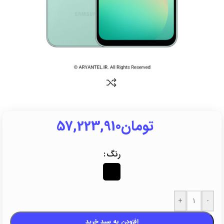
تومان
57,223,910
رنگ
+
-
افزودن به سبد خرید