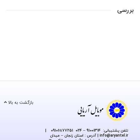
بررسی
بازگشت به بالا
تلفن پشتیبانی: 91001314 – 024 09106877251
|
@aryantel.ir
info
| آدرس : استان زنجان – میدان