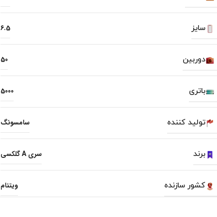
سایز
6.5
دوربین
50
باتری
5000
تولید کننده
سامسونگ
برند
سری A گلکسی
کشور سازنده
ویتنام