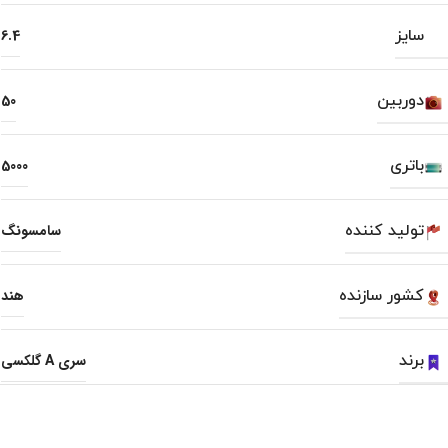
سایز
6.4
دوربین
50
باتری
5000
تولید کننده
سامسونگ
کشور سازنده
هند
برند
سری A گلکسی