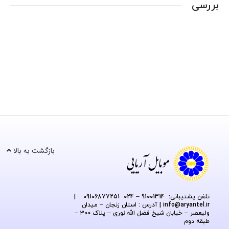
بررسی
بازگشت به بالا
تلفن پشتیبانی: 91001314 – 024 09106877251
|
@aryantel.ir
info
| آدرس : استان زنجان – میدان
ولیعصر – خیابان شیخ فضل الله نوری – پلاک ۳۰۰ –
طبقه دوم