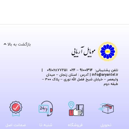
بازگشت به بالا
تلفن پشتیبانی: 91001314 – 024 09106877251
|
@aryantel.ir
info
| آدرس : استان زنجان – میدان
ولیعصر – خیابان شیخ فضل الله نوری – پلاک ۳۰۰ –
طبقه دوم
تحویل
فروشگاه
شنبه تا
ضمانت اصل