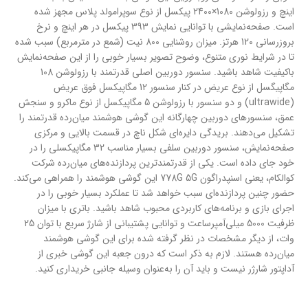
اینچ و رزولوشن 1080×2400 پیکسل از نوع سوپرامولد‌ پلاس مجهز شده
است. صفحه‌نمایشی با توانایی نمایش 393 پیکسل در هر اینچ و نرخ
بروزرسانی 120 هرتز. میزان روشنایی 800 نیت (شمع در متر‌مربع) سبب شده
تا در شرایط نوری متنوع، وضوح تصویر بسیار خوبی را از این صفحه‌نمایش
با‌کیفیت شاهد باشید. سنسور دوربین اصلی قدرتمند با رزولوشن 108
مگاپیگسل از نوع عریض در کنار سنسور 12 مگاپیکسل فوق عریض
(ultrawide) و دو سنسور با رزولوشن 5 مگاپیکسل از نوع ماکرو و سنجش
عمق، سنسور‌های دوربین چهارگانه این گوشی هوشمند میان‌رده قدرتمند را
تشکیل می‌دهند. بریدگی دایره‌ای شکل ناچ در قسمت بالایی و مرکزی
صفحه‌نمایش، سنسور دوربین سلفی بسیار مناسب 32 مگاپیکسلی را در
خود جای داده است. یکی از قدرتمند‌ترین پردازنده‌های میان‌رده شرکت
کوالکام، یعنی اسنپدراگون 778G 5G این گوشی هوشمند را همراهی می‌کند.
حضور چنین پردازنده‌ای سبب خواهد شد تا عملکرد بسیار خوبی را در
اجرای بازی و برنامه‌های کاربردی محبوب شاهد باشید. باتری با میزان
ظرفیت 5000 میلی‌آمپر‌ساعت و توانایی پشتیبانی از شارژ سریع با توان 25
وات، از دیگر مشخصات در نظر گرفته شده برای این گوشی هوشمند
میان‌رده هستند. لازم به ذکر است که درون جعبه این گوشی خبری از
آداپتور شارژر نیست و باید آن را به‌عنوان وسیله جانبی خریداری کنید.