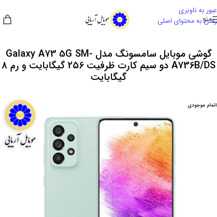
عبور به ناوبری
منو
رفتن به محتوای اصلی
گوشی موبایل سامسونگ مدل Galaxy A73 5G SM-
A736B/DS دو سیم کارت ظرفیت 256 گیگابایت و رم 8
گیگابایت
اتمام موجودی