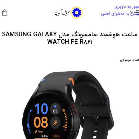
عبور به ناوبری
منو
رفتن به محتوای اصلی
ساعت هوشمند سامسونگ مدل SAMSUNG GALAXY
WATCH FE R861
اتمام موجودی