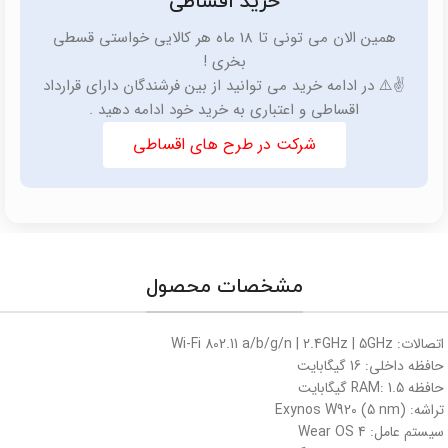
خرید اقساطی
همین الان می تونی تا 18 ماه هر کالایی خواستی قسطی
بخری !
✌️⚠️ در ادامه خرید می توانید از بین فرشندگان دارای قرارداد
اقساطی و اعتباری به خرید خود ادامه دهید .
شرکت در طرح های اقساطی
مشخصات محصول
اتصالات:
Wi-Fi 802.11 a/b/g/n | 2.4GHz | 5GHz
حافظه داخلی:
16 گیگابایت
حافظه RAM:
1.5 گیگابایت
تراشه:
Exynos W920 (5 nm)
سیستم عامل:
Wear OS 4