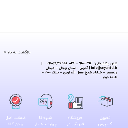
بازگشت به بالا
تلفن پشتیبانی: 91001314 – 024 09106877251
|
@aryantel.ir
info
| آدرس : استان زنجان – میدان
ولیعصر – خیابان شیخ فضل الله نوری – پلاک ۳۰۰ –
طبقه دوم
تحویل
فروشگاه
شنبه تا
ضمانت اصل
اکسپرس
فیزیکی در
چهارشنبه ، از
بودن کالا