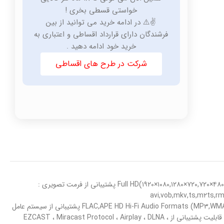
خواستی قسطی بخری !
✌️⚠️ در ادامه خرید می توانید از بین
فرشندگان دارای قرارداد اقساطی و اعتباری به
خرید خود ادامه دهید .
شرکت در طرح های اقساطی
نوع اتصال : بی سیم نوع رابط : HDMI و پورت Micro USB جهت اتصال آنتن مدل پردازنده گرافیکی : AM۸۲۶۸ ظرفیت حافظه : DDR۳ ۱Gbit رزولوشن ویدئو : Full HD(۱۹۲۰×۱۰۸۰,۱۲۸۰×۷۲۰,۷۲۰×۴۸۰) پشتیبانی از فرمت تصویری :
JPE پشتیبانی از فرمت ویدئویی : avi,vob,mkv,ts,m۲ts,rm,f۴v,flv,mpg/mpeg,mov–
(H.۲۶۵,H.۲۶۴,VP۸,RV,WMV,AVS,H.۲۶۳,MPEG۴) Video Formats Decode with ۱۰۸۰P پشتیبانی از فرمت صوتی : (MP۳,WMA,AAC,WAV,OGG,REAL audio,ALAC) FLAC,APE HD Hi-Fi Audio Formats پشتیبانی از سیستم عامل
: IOS,ANDROID,WINDOW۸-۱۰ توضیحات شبکه بی سیم : WiFi ۸۰۲.۱ b/g/n منبع تغذیه : DC ۵V/۱۰۰۰mA استانداردها : CE,EMC,FCC,Wi-Fi توضیحات تکمیلی : قابلیت پشتیبانی از EZCAST ، Miracast Protocol ، Airplay ، DLNA ،