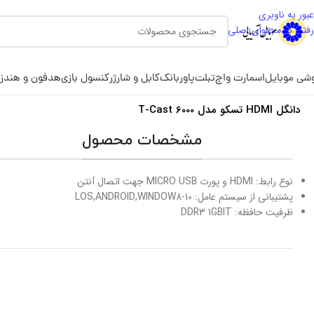
عبور به ناوبری
رفتن به محتوای اصلی
شی موبایل
اسمارت واچ
تبلت
پاوربانک
کابل و شارژر
کنسول بازی
هدفون و هندز
دانگل HDMI تسکو مدل T-Cast 6000
مشخصات محصول
نوع رابط: HDMI و پورت MICRO USB جهت اتصال آنتن
پشتیبانی از سیستم عامل: LOS,ANDROID,WINDOW8-10
ظرفیت حافظه: DDR3 1GBIT