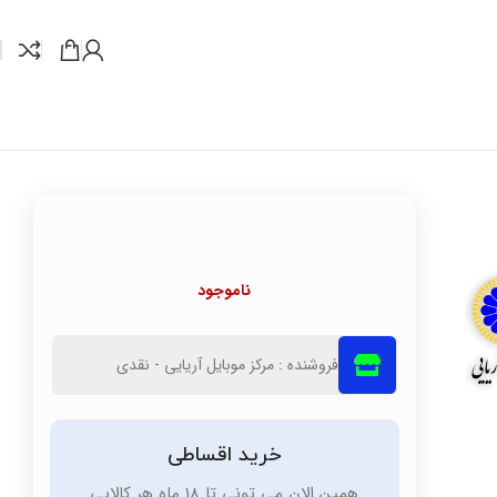
ناموجود
فروشنده : مرکز موبایل آریایی - نقدی
خرید اقساطی
همین الان می تونی تا 18 ماه هر کالایی