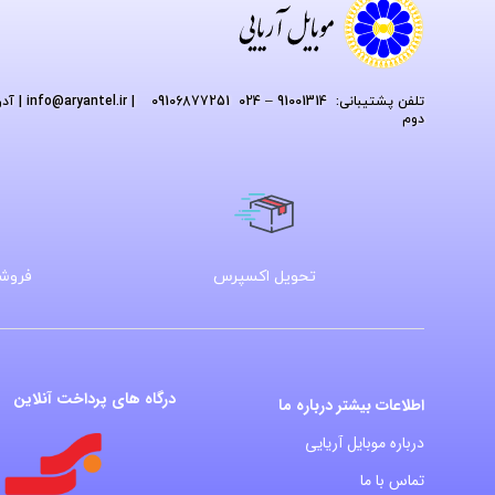
تلفن پشتیبانی: 91001314 – 024 09106877251
| info
@aryantel.ir
دوم
تحویل اکسپرس
فروشگ
درگاه های پرداخت آنلاین
اطلاعات بیشتر درباره ما
درباره موبایل آریایی
تماس با ما