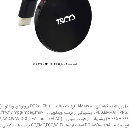
G,BMP,GIF,PNG,TIFF-Support ۸۰۰۰×۸۰۰۰ Resolution of High-Definition Digital Photos