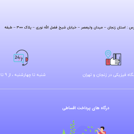
| آدرس : استان زنجان – میدان ولیعصر – خیابان شیخ فضل الله نوری – پلاک ۳۰۰ – طبقه
اه فیزیکی در زنجان و تهران
شنبه تا چهارشنبه ، از 9 تا 16
درگاه های پرداخت اقساطی