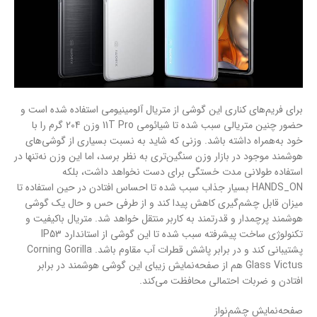
برای فریم‌های کناری این گوشی از متریال آلومینیومی استفاده شده است و
حضور چنین متریالی سبب شده تا شیائومی 11T Pro وزن 204 گرم را با
خود به‌همراه داشته باشد. وزنی که شاید به نسبت بسیاری از گوشی‌های
هوشمند موجود در بازار وزن سنگین‌تری به نظر برسد، اما این وزن نه‌‌تنها در
استفاده طولانی مدت خستگی برای دست نخواهد داشت، بلکه
HANDS_ON بسیار جذاب سبب شده تا احساس افتادن در حین استفاده تا
میزان قابل چشم‌گیری کاهش پیدا کند و از طرفی حس و حال یک گوشی
هوشمند پرچمدار و قدرتمند به کاربر منتقل خواهد شد. متریال با‌کیفیت و
تکنولوژی ساخت پیشرفته سبب شده تا این گوشی از استاندارد IP53
پشتیبانی کند و در برابر پاشش قطرات آب مقاوم باشد. Corning Gorilla
Glass Victus هم از صفحه‌نمایش زیبای این گوشی هوشمند در برابر
افتادن و ضربات احتمالی محافظت می‌کند.
صفحه‌نمایش چشم‌نواز