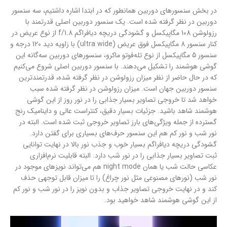
در بخش سنسور‌های دوربین همانطور که در ابتدا اشاره داشتیم، سه سنسور
دوربین در نظر گرفته شده است. یک سنسور دوربین اصلی قدرتمند با
رزولوشن 108 مگاپیکسل و گشودگی دریچه دیافراگم f/1.8 از نوع عریض در
کنار سنسور 8 مگاپیکسل فوق عریض (ultra wide) با زاویه دید 120 درجه و
سنسور 5 مگاپیکسل از نوع تله‌فوتو ماکرو، سنسور‌های دوربین سه‌گانه این
گوشی هوشمند را تشکیل می‌دهند. با سنسور دوربین اصلی شروع می‌کنیم
که در حال حاضر از نظر میزان رزولوشن در نظر گرفته شده، قدرتمند‌ترین
سنسور دوربین جهان است. میزان رزولوشن در نظر گرفته شده سبب
خواهد شد تا خروجی تصاویر بسیار جذابی را در نور روز از این گوشی
هوشمند شاهد باشید. جزئیات بسیار دقیق، کنتراست عالی و داینامیک رنج
گسترده از جمله ویژگی‌های بارز تصاویر خروجی ثبت شده است. البته در
نور شب و نور کم هم این سنسور حرف‌های بسیاری برای گفتن دارد.
گشودگی دریچه دیافراگم بسیار خوب و جذب نور بالا در نهایت توانایی
ثبت تصاویر بسیار جذابی را در نور شب دارد. البته قابلیت نرم‌افزاری
عکاسی حالت شب یا همان night mode هم می‌تواند نویز‌های موجود در
نور شب (نور‌های مصنوعی مثل نور چراغ) را تا میزان قابل توجهی حذف
کند و در نهایت خروجی تصاویر جذاب و بدون نویز را در نور شب و نور کم
از این گوشی هوشمند شاهد خواهید بود.