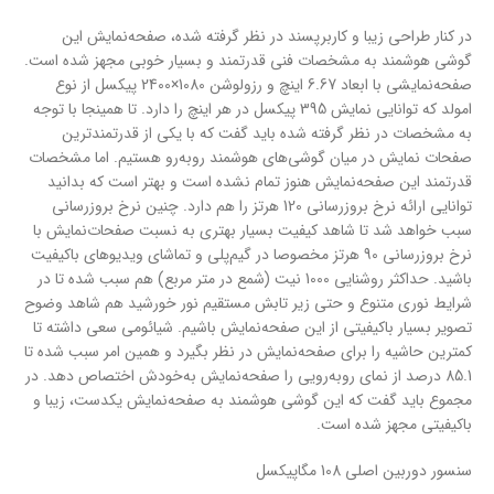
در کنار طراحی زیبا و کاربر‌پسند در نظر گرفته شده، صفحه‌نمایش این
گوشی هوشمند به مشخصات فنی قدرتمند و بسیار خوبی مجهز شده است.
صفحه‌نمایشی با ابعاد 6.67 اینچ و رزولوشن 1080×2400 پیکسل از نوع
امولد که توانایی نمایش 395 پیکسل در هر اینچ را دارد. تا همینجا با توجه
به مشخصات در نظر گرفته شده باید گفت که با یکی از قدرتمند‌ترین
صفحات نمایش در میان گوشی‌های هوشمند رو‌به‌رو هستیم. اما مشخصات
قدرتمند این صفحه‌نمایش هنوز تمام نشده است و بهتر است که بدانید
توانایی ارائه نرخ بروزرسانی 120 هرتز را هم دارد. چنین نرخ بروزرسانی
سبب خواهد شد تا شاهد کیفیت بسیار بهتری به نسبت‌ صفحات‌نمایش با
نرخ بروزرسانی 90 هرتز مخصوصا در گیم‌پلی و تماشای ویدیو‌های با‌کیفیت
باشید. حداکثر روشنایی 1000 نیت (شمع در متر مربع) هم سبب شده تا در
شرایط نوری متنوع و حتی زیر تابش مستقیم نور خورشید هم شاهد وضوح
تصویر بسیار با‌کیفیتی از این صفحه‌نمایش باشیم. شیائومی سعی داشته تا
کمترین حاشیه را برای صفحه‌نمایش در نظر بگیرد و همین امر سبب شده تا
85.1 درصد از نمای رو‌به‌رویی را صفحه‌نمایش به‌‌خودش اختصاص دهد. در
مجموع باید گفت که این گوشی هوشمند به صفحه‌نمایش یکدست، زیبا و
با‌کیفیتی مجهز شده است.
سنسور دوربین اصلی 108 مگاپیکسل