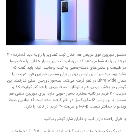
سنسور دوربین فوق عریض هم امکان ثبت تصاویر با زاویه دید گسترده 120
درجه‌ای را به شما می‌دهد که می‌توانید تصاویر بسیار جذابی را مخصوصا
در طبیعت و عکس‌های دسته‌جمعی به ثبت برسانید. البته باید گفت که
شاید بهتر بود میزان رزولوشن بهتری برای سنسور دوربین فوق عریض یا
همان ultra wide در نظر گرفته می‌شد. سنسور دوربین اصلی قدرتمند این
گوشی در بخش ویدیو هم با توانایی ضبط ویدیو با حداکثر کیفیت 8K‌ و
سرعت 30 فریم در ثانیه عملکرد بسیار خوبی دارد. برای دوربین سلفی هم
سنسور با رزولوشن 16 مگاپیکسل در نظر گرفته شده است که توانایی ضبط
ویدیو با حداکثر کیفیت 1080p‌ و سرعت 30 فریم در ثانیه را دارد.
با خیال راحت بازی کنید و نگران شارژ گوشی نباشید
در تک تک مشخصات در نظر گرفته شده، شیائومی 11T Pro حرف‌های