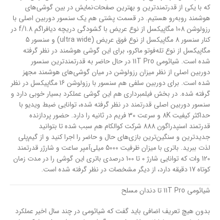
که با یکی از قدرتمند‌ترین و بهترین صفحات‌‌نمایش در بین گوشی‌های
هوشمند رو‌به‌رو هستیم. در قسمت پشتی هم یک سنسور دوربین اصلی با
رزولوشن 108 مگاپیکسل از نوع عریض با گشودگی دریچه دیافراگم f/1.8 در
کنار سنسور 8 مگاپیکسل از نوع فوق عریض (ultra wide) و سنسور 5
مگاپیکسل از نوع تله‌فوتو ماکرو، برای این گوشی هوشمند در نظر گرفته
شده است. شیائومی 11T Pro در حال حاضر به قدرتمند‌ترین سنسور
دوربین اصلی از نظر میزان رزولوشن در میان‌ گوشی‌های هوشمند مجهز
شده است. برای دوربین سلفی هم سنسور با رزولوشن 16 مگاپیکسل در نظر
گرفته شده. در بخش فیلمبرداری هم این گوشی عملکرد بسیار خوبی دارد و
سنسور دوربین اصلی قدرتمند در نظر گرفته شده، توانایی ضبط ویدیو با
حداکثر کیفیت 8K‌ و سرعت 30 فریم در ثانیه را دارد. حضور پردازنده
قدرتمند اسنپدراگون 888 شرکت کوالکام هم سبب شده تا بتوانید
جدید‌ترین و سنگین‌ترین بازی‌های حال و حاضر را اجرا کنید و از گیم‌پلی
لذت ببرید. باتری با میزان ظرفیت 5000 میلی‌آمپر ساعت و شارژر قدرتمند
120 وات که توانایی شارژ 0 تا 100 درصدی باتری این گوشی را در مدت زمان
کوتاه 17 دقیقه دارد، از دیگر مشخصات در نظر گرفته شده است.
شیائومی 11T Pro تا دندان مسلح
بدون هیچ تعریف اضافی باید گفت که شیائومی در چند سال اخیر عملکرد