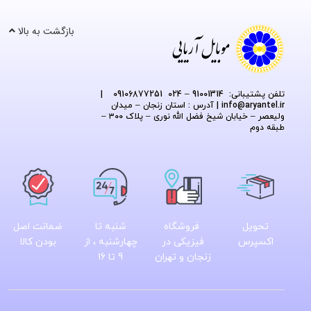
بازگشت به بالا
تلفن پشتیبانی: 91001314 – 024 09106877251
|
@aryantel.ir
info
| آدرس : استان زنجان – میدان
ولیعصر – خیابان شیخ فضل الله نوری – پلاک ۳۰۰ –
طبقه دوم
تحویل
فروشگاه
شنبه تا
ضمانت اصل
اکسپرس
فیزیکی در
چهارشنبه ، از
بودن کالا
زنجان و تهران
9 تا 16