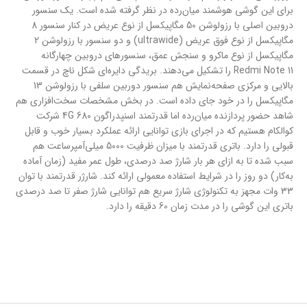
برای این گوشی هوشمند میان‌رده در نظر گرفته شده است. یک سنسور
دروبین اصلی با رزولوشن 50 مگاپیکسل از نوع عریض در کنار سنسور 8
مگاپیکسل از نوع فوق عریض (ultrawide) و دو سنسور با رزولوشن 2
مگاپیکسل از نوع ماکرو و سنجش عمق، سنسور‌های دروبین چهار‌گانه
Redmi Note 11 را تشکیل می‌دهند. بریدگی دایره‌ای شکل ناچ در قسمت
بالایی و مرکزی صفحه‌نمایش هم سنسور دوربین سلفی با رزولوشن 13
مگاپیکسل را در خود جای داده است. در بخش مشخصات سخت‌افزاری هم
شاهد حضور پردازنده میان‌رده اما قدرتمند اسنپدراگون 680 4G شرکت
کوالکام هستیم که در اجرای بازی توانایی ارائه عملکرد بسیار خوب و قابل
قبولی را دارد. باتری قدرتمند با میزان ظرفیت 5000 میلی‌آمپر‌ساعت هم
سبب شده تا به ازای هر بار شارژ صد درصدی، طول عمر مفید (زمان آماده
به‌کار) دو روز را در شرایط استفاده معمولی ارائه کند. شارژر قدرتمند با توان
33 وات مجهز به تکنولوژی شارژ سریع هم توانایی شارژ صفر تا صد درصدی
باتری این گوشی را در مدت زمان 60 دقیقه را دارد.