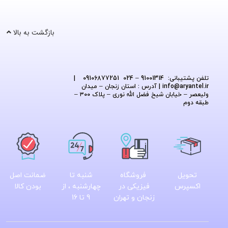
بازگشت به بالا
تلفن پشتیبانی: 91001314 – 024 09106877251
|
@aryantel.ir
info
| آدرس : استان زنجان – میدان
ولیعصر – خیابان شیخ فضل الله نوری – پلاک ۳۰۰ –
طبقه دوم
تحویل
فروشگاه
شنبه تا
ضمانت اصل
اکسپرس
فیزیکی در
چهارشنبه ، از
بودن کالا
زنجان و تهران
9 تا 16