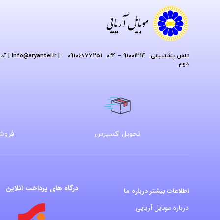
تلفن پشتیبانی: 91001314 – 024 09106877251
| info
@aryantel.ir
دوم
تحویل اکسپرس
فروشگ
درگاه های پرداخت آنلاین
اطلاعات بیشتر درباره ما
درباره موبایل آریایی