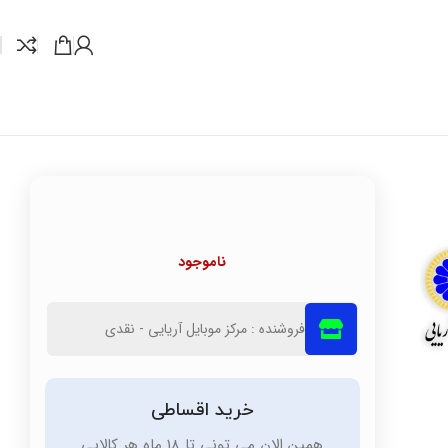
ناموجود
فروشنده : مرکز موبایل آریایی - نقدی
خرید اقساطی
همین الان می تونی تا 18 ماه هر کالایی