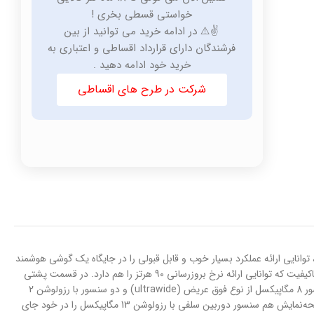
خواستی قسطی بخری !
✌️⚠️ در ادامه خرید می توانید از بین
فرشندگان دارای قرارداد اقساطی و اعتباری به
خرید خود ادامه دهید .
شرکت در طرح های اقساطی
ناسب، توانایی ارائه عملکرد بسیار خوب و قابل قبولی را در جایگاه یک گوشی هوشمند
میان‌رده دارد. در نمای رو‌به‌رویی این گوشی به صفحه‌نمایش با ابعاد 6.43 اینچ و رزولوشن 1080×2400 پیکسل از نوع امولد مجهز شده است. صفحه‌نمایش بسیار با‌کیفیت که توانایی ارائه نرخ بروزرسانی 90 هرتز را هم دارد. در قسمت پشتی
هم چهار سنسور دوربین برای این گوشی هوشمند میان‌رده در نظر گرفته شده است. یک سنسور دروبین اصلی با رزولوشن 50 مگاپیکسل از نوع عریض در کنار سنسور 8 مگاپیکسل از نوع فوق عریض (ultrawide) و دو سنسور با رزولوشن 2
مگاپیکسل از نوع ماکرو و سنجش عمق، سنسور‌های دروبین چهار‌گانه Redmi Note 11 را تشکیل می‌دهند. بریدگی دایره‌ای شکل ناچ در قسمت بالایی و مرکزی صفحه‌نمایش هم سنسور دوربین سلفی با رزولوشن 13 مگاپیکسل را در خود جای