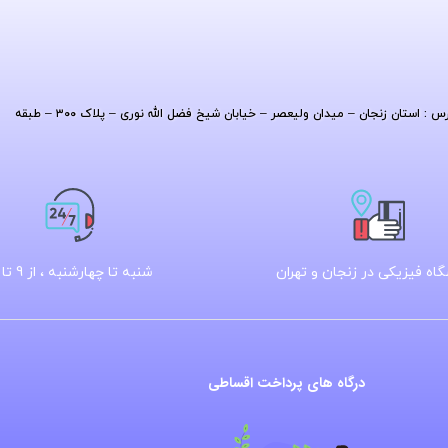
| آدرس : استان زنجان – میدان ولیعصر – خیابان شیخ فضل الله نوری – پلاک ۳۰۰ – طبقه
اه فیزیکی در زنجان و تهران
شنبه تا چهارشنبه ، از 9 تا 16
درگاه های پرداخت اقساطی