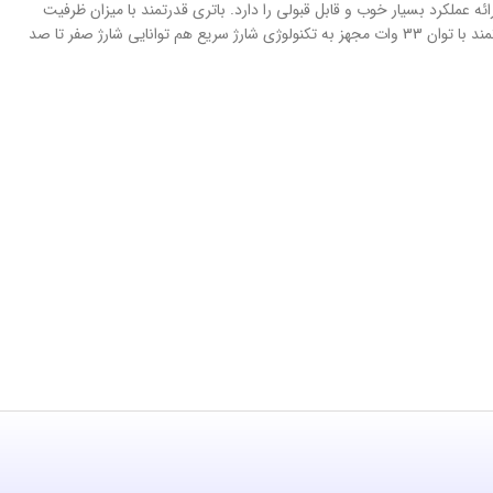
ون 680 4G شرکت کوالکام هستیم که در اجرای بازی توانایی ارائه عملکرد بسیار خوب و قابل قبولی را دارد. باتری قدرتمند با میزان ظرفیت
5000 میلی‌آمپر‌ساعت هم سبب شده تا به ازای هر بار شارژ صد درصدی، طول عمر مفید (زمان آماده به‌کار) دو روز را در شرایط استفاده معمولی ارائه کند. شارژر قدرتمند با توان 33 وات مجهز به تکنولوژی شارژ سریع هم توانایی شارژ صفر تا صد