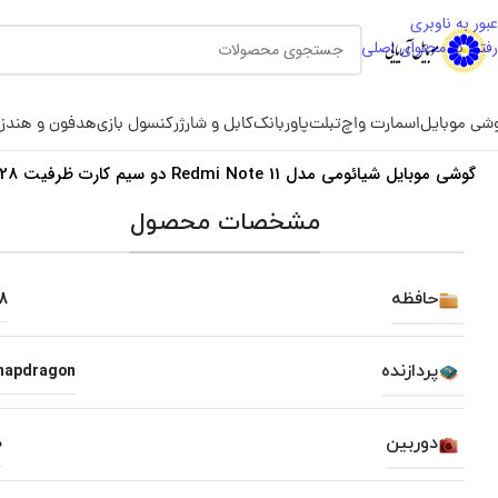
عبور به ناوبری
رفتن به محتوای اصلی
شی موبایل
اسمارت واچ
تبلت
پاوربانک
کابل و شارژر
کنسول بازی
هدفون و هندز
گوشی موبایل شیائومی مدل Redmi Note 11 دو سیم‌ کارت ظرفیت 128 گیگابایت و رم 6 گیگابایت
مشخصات محصول
حافظه
28
پردازنده
napdragon
دوربین
0