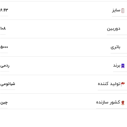
سایز
6.43
دوربین
108
باتری
5000
برند
ردمی
تولید کننده
شیائومی
کشور سازنده
چین