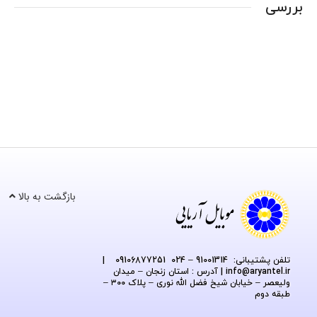
بررسی
بازگشت به بالا
تلفن پشتیبانی: 91001314 – 024 09106877251
|
@aryantel.ir
info
| آدرس : استان زنجان – میدان
ولیعصر – خیابان شیخ فضل الله نوری – پلاک ۳۰۰ –
طبقه دوم