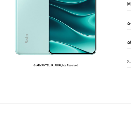
M
5
51
6.