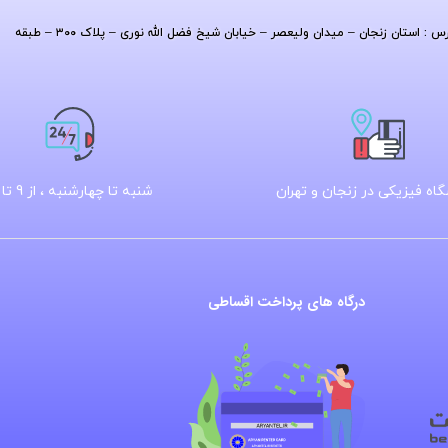
| آدرس : استان زنجان – میدان ولیعصر – خیابان شیخ فضل الله نوری – پلاک ۳۰۰ – طبقه
اه فیزیکی در زنجان و تهران
شنبه تا چهارشنبه ، از 9 تا 16
درگاه های پرداخت اقساطی