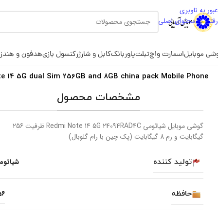
عبور به ناوبری
رفتن به محتوای اصلی
شی موبایل
اسمارت واچ
تبلت
پاوربانک
کابل و شارژر
کنسول بازی
هدفون و هندز
te 14 5G dual Sim 256GB and 8GB china pack Mobile Phone
مشخصات محصول
گوشی موبایل شیائومی Redmi Note 14 5G 24094RAD4C ظرفیت 256
گیگابایت و رم 8 گیگابایت (پک چین با رام گلوبال)
تولید کننده
شیائوم
حافظه
56