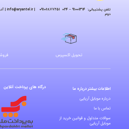
تلفن پشتیبانی: 91001314 – 024 09106877251
| info
@aryantel.ir
دوم
تحویل اکسپرس
فروشگ
درگاه های پرداخت آنلاین
اطلاعات بیشتر درباره ما
درباره موبایل آریایی
تماس با ما
سوالات متداول و قوانین خرید از
موبایل آریایی