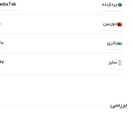
پردازنده
ediaTek
دوربین
0
باتری
10
سایز
67
بررسی