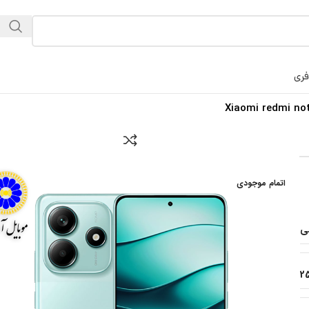
فری
Xiaomi redmi no
اتمام موجودی
ی
2