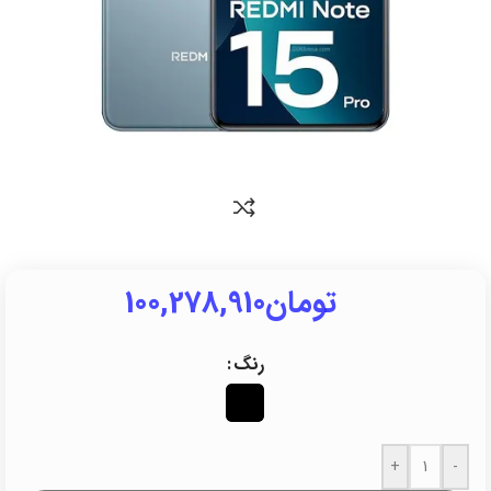
تومان
100,278,910
رنگ
+
-