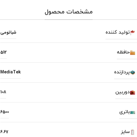
مشخصات محصول
تولید کننده
شیائومی
حافظه
512
پردازنده
MediaTek
دوربین
108
باتری
6500
سایز
6.67