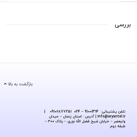
بررسی
بازگشت به بالا
تلفن پشتیبانی: 91001314 – 024 09106877251
|
@aryantel.ir
info
| آدرس : استان زنجان – میدان
ولیعصر – خیابان شیخ فضل الله نوری – پلاک ۳۰۰ –
طبقه دوم